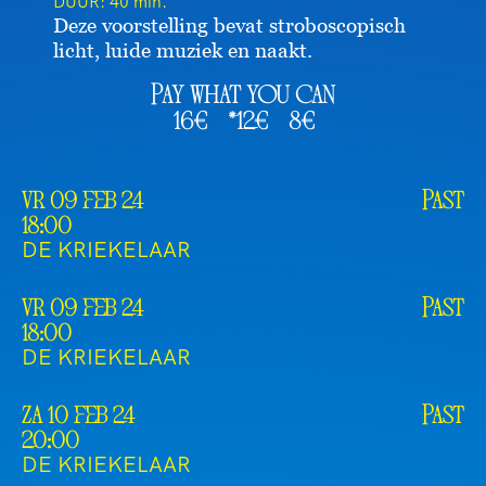
DUUR:
40 min.
Deze voorstelling bevat stroboscopisch
licht, luide muziek en naakt.
Pay what you can
16€
*12€
8€
vr 09 feb 24
Past
18:00
DE KRIEKELAAR
vr 09 feb 24
Past
18:00
DE KRIEKELAAR
za 10 feb 24
Past
20:00
DE KRIEKELAAR