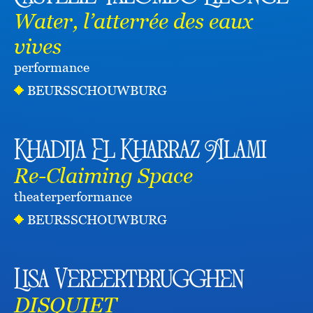
Water, l’atterrée des eaux
vives
performance
BEURSSCHOUWBURG
Khadija El Kharraz Alami
Re-Claiming Space
theater
performance
BEURSSCHOUWBURG
Lisa Vereertbrugghen
DISQUIET