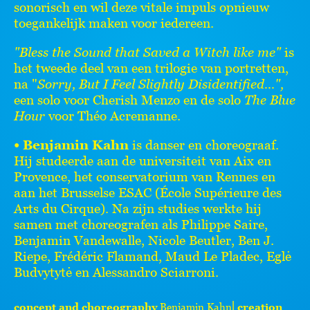
sonorisch en wil deze vitale impuls opnieuw
toegankelijk maken voor iedereen.
"Bless the Sound that Saved a Witch like me"
is
het tweede deel van een trilogie van portretten,
na "
Sorry, But I Feel Slightly Disidentified...",
een solo voor Cherish Menzo en de solo
The Blue
Hour
voor Théo Acremanne.
•
Benjamin Kahn
is danser en choreograaf.
Hij studeerde aan de universiteit van Aix en
Provence, het conservatorium van Rennes en
aan het Brusselse ESAC (École Supérieure des
Arts du Cirque). Na zijn studies werkte hij
samen met choreografen als Philippe Saire,
Benjamin Vandewalle, Nicole Beutler, Ben J.
Riepe, Frédéric Flamand, Maud Le Pladec, Eglė
Budvytytė en Alessandro Sciarroni.
concept and choreography
Benjamin Kahn⎜
creation