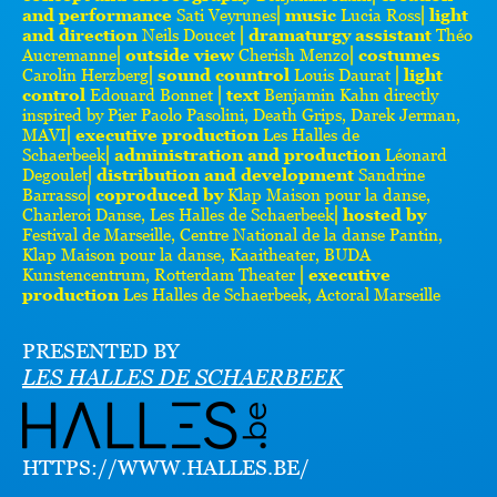
and performance
Sati Veyrunes⎜
music
Lucia Ross⎜
light
and direction
Neils Doucet ⎜
dramaturgy assistant
Théo
Aucremanne⎜
outside view
Cherish Menzo⎜
costumes
Carolin Herzberg⎜
sound countrol
Louis Daurat ⎜
light
control
Edouard Bonnet ⎜
text
Benjamin Kahn directly
inspired by Pier Paolo Pasolini, Death Grips, Darek Jerman,
MAVI⎜
executive production
Les Halles de
Schaerbeek⎜
administration and production
Léonard
Degoulet⎜
distribution and development
Sandrine
Barrasso⎜
coproduced by
Klap Maison pour la danse,
Charleroi Danse, Les Halles de Schaerbeek⎜
hosted by
Festival de Marseille, Centre National de la danse Pantin,
Klap Maison pour la danse, Kaaitheater, BUDA
Kunstencentrum, Rotterdam Theater ⎜
executive
production
Les Halles de Schaerbeek, Actoral Marseille
PRESENTED BY
LES HALLES DE SCHAERBEEK
HTTPS://WWW.HALLES.BE/