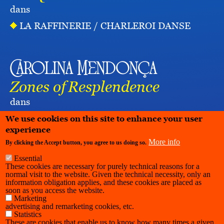
dans
LA RAFFINERIE / CHARLEROI DANSE
Carolina Mendonça
Zones of Resplendence
dans
LES HALLES DE SCHAERBEEK
We use cookies on this site to enhance your user
experience
More info
By clicking the Accept button, you agree to us doing so.
Essential
These cookies are necessary for purely technical reasons for a
normal visit to the website. Given the technical necessity, only an
information obligation applies, and these cookies are placed as
soon as you access the website.
Marketing
advertising and remarketing cookies, etc.
Statistics
These are cookies that enable us to know how many times a given