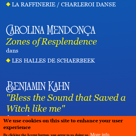
LA RAFFINERIE / CHARLEROI DANSE
Carolina Mendonça
Zones of Resplendence
dans
LES HALLES DE SCHAERBEEK
Benjamin Kahn
"Bless the Sound that Saved a
Witch like me"
dans
performance
We use cookies on this site to enhance your user
experience
More info
By clicking the Accept button, you agree to us doing so.