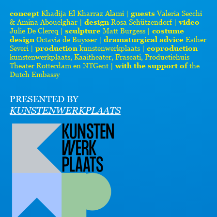
concept
Khadija El Kharraz Alami |
guests
Valeria Secchi
& Amina Abouelghar |
design
Rosa Schützendorf |
video
Julie De Clercq |
sculpture
Matt Burgess |
costume
design
Octavia de Buysser |
dramaturgical advice
Esther
Severi |
production
kunstenwerkplaats |
coproduction
kunstenwerkplaats, Kaaitheater, Frascati, Productiehuis
Theater Rotterdam en NTGent |
with the support of
the
Dutch Embassy
PRESENTED BY
KUNSTENWERKPLAATS