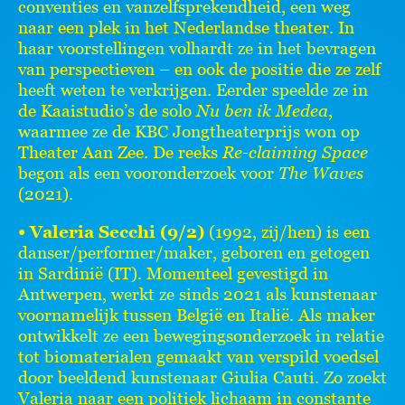
conventies en vanzelfsprekendheid, een weg
naar een plek in het Nederlandse theater. In
haar voorstellingen volhardt ze in het bevragen
van perspectieven – en ook de positie die ze zelf
heeft weten te verkrijgen. Eerder speelde ze in
de Kaaistudio’s de solo
Nu ben ik Medea
,
waarmee ze de KBC Jongtheaterprijs won op
Theater Aan Zee. De reeks
Re-claiming Space
begon als een vooronderzoek voor
The Waves
(2021).
• Valeria Secchi (9/2)
(1992, zij/hen) is een
danser/performer/maker, geboren en getogen
in Sardinië (IT). Momenteel gevestigd in
Antwerpen, werkt ze sinds 2021 als kunstenaar
voornamelijk tussen België en Italië. Als maker
ontwikkelt ze een bewegingsonderzoek in relatie
tot biomaterialen gemaakt van verspild voedsel
door beeldend kunstenaar Giulia Cauti. Zo zoekt
Valeria naar een politiek lichaam in constante