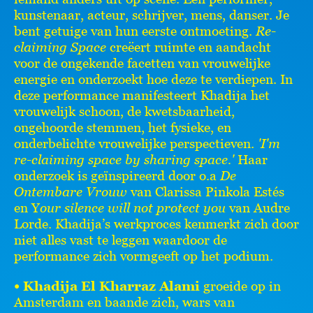
kunstenaar, acteur, schrijver, mens, danser. Je
bent getuige van hun eerste ontmoeting.
Re-
claiming Space
creëert ruimte en aandacht
voor de ongekende facetten van vrouwelijke
energie en onderzoekt hoe deze te verdiepen. In
deze performance manifesteert Khadija het
vrouwelijk schoon, de kwetsbaarheid,
ongehoorde stemmen, het fysieke, en
onderbelichte vrouwelijke perspectieven.
'I'm
re-claiming space by sharing space.'
Haar
onderzoek is geïnspireerd door o.a
De
Ontembare Vrouw
van Clarissa Pinkola Estés
en Y
our silence will not protect you
van Audre
Lorde. Khadija’s werkproces kenmerkt zich door
niet alles vast te leggen waardoor de
performance zich vormgeeft op het podium.
• Khadija El Kharraz Alami
groeide op in
Amsterdam en baande zich, wars van