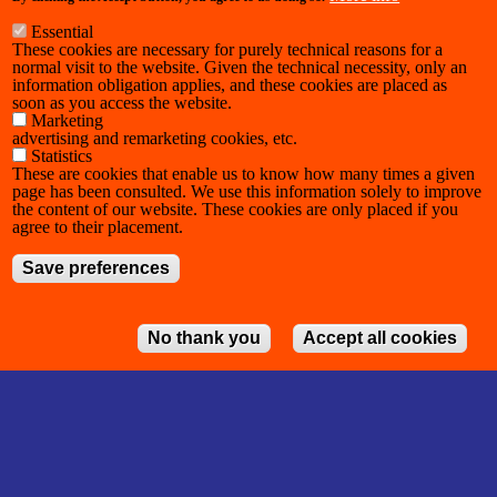
Essential
These cookies are necessary for purely technical reasons for a
normal visit to the website. Given the technical necessity, only an
information obligation applies, and these cookies are placed as
soon as you access the website.
Marketing
advertising and remarketing cookies, etc.
Statistics
These are cookies that enable us to know how many times a given
page has been consulted. We use this information solely to improve
the content of our website. These cookies are only placed if you
agree to their placement.
Save preferences
No thank you
Accept all cookies