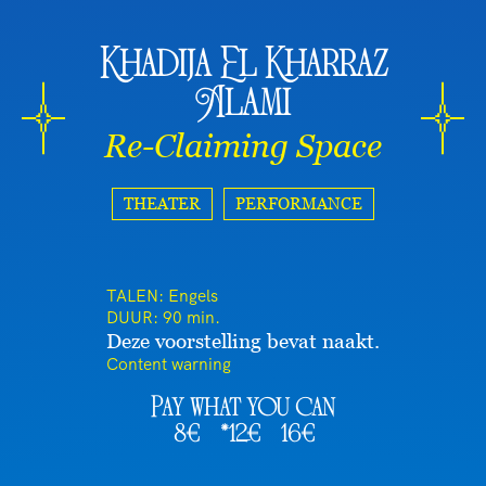
Khadija El Kharraz
Alami
Re-Claiming Space
THEATER
PERFORMANCE
TALEN: Engels
DUUR:
90 min.
Deze voorstelling bevat naakt.
Content warning
Pay what you can
8€
*12€
16€