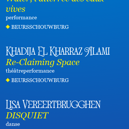
vives
performance
BEURSSCHOUWBURG
Khadija El Kharraz Alami
Re-Claiming Space
théâtre
performance
BEURSSCHOUWBURG
Lisa Vereertbrugghen
DISQUIET
danse