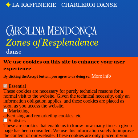
LA RAFFINERIE - CHARLEROI DANSE
Carolina Mendonça
Zones of Resplendence
danse
LES HALLES DE SCHAERBEEK
We use cookies on this site to enhance your user
experience
More info
By clicking the Accept button, you agree to us doing so.
Essential
These cookies are necessary for purely technical reasons for a
normal visit to the website. Given the technical necessity, only an
information obligation applies, and these cookies are placed as
soon as you access the website.
Marketing
advertising and remarketing cookies, etc.
Statistics
These are cookies that enable us to know how many times a given
page has been consulted. We use this information solely to improve
the content of our website. These cookies are only placed if you