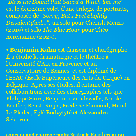
"Bless the Sound that Saved a Witch like me"
est le deuxième volet d'une trilogie de portraits,
composée de "
Sorry, But I Feel Slightly
Dissidentified...",
un solo pour Cherish Menzo
(2019) et solo
The Blue Hour
pour Théo
Acremanne (2023).
•
Benjamin Kahn
est danseur et chorégraphe.
Il a étudié la dramaturgie et le théâtre à
l'Université d'Aix en Provence et au
Conservatoire de Rennes, et est diplômé de
l'ESAC (École Supérieure des Arts du Cirque) en
Belgique. Après ses études, il entame des
collaborations avec des chorégraphes tels que
Philippe Saire, Benjamin Vandewalle, Nicole
Beutler, Ben J. Riepe, Frédéric Flamand, Maud
Le Pladec, Eglė Budvytytė et Alessandro
Sciarroni.
concept and choreography
Benjamin Kahn⎜
creation