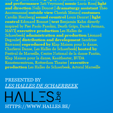
and performance
Sati Veyrunes⎜
music
Lucia Ross⎜
light
and direction
Neils Doucet ⎜
dramaturgy assistant
Théo
Aucremanne⎜
outside view
Cherish Menzo⎜
costumes
Carolin Herzberg⎜
sound countrol
Louis Daurat ⎜
light
control
Edouard Bonnet ⎜
text
Benjamin Kahn directly
inspired by Pier Paolo Pasolini, Death Grips, Darek Jerman,
MAVI⎜
executive production
Les Halles de
Schaerbeek⎜
administration and production
Léonard
Degoulet⎜
distribution and development
Sandrine
Barrasso⎜
coproduced by
Klap Maison pour la danse,
Charleroi Danse, Les Halles de Schaerbeek⎜
hosted by
Festival de Marseille, Centre National de la danse Pantin,
Klap Maison pour la danse, Kaaitheater, BUDA
Kunstencentrum, Rotterdam Theater ⎜
executive
production
Les Halles de Schaerbeek, Actoral Marseille
PRESENTED BY
LES HALLES DE SCHAERBEEK
HTTPS://WWW.HALLES.BE/