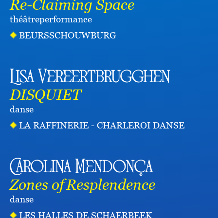
Re-Claiming Space
théâtre
performance
BEURSSCHOUWBURG
Lisa Vereertbrugghen
DISQUIET
danse
LA RAFFINERIE - CHARLEROI DANSE
Carolina Mendonça
Zones of Resplendence
danse
LES HALLES DE SCHAERBEEK