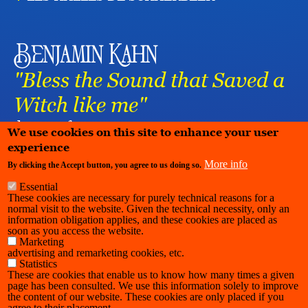
Benjamin Kahn
"Bless the Sound that Saved a
Witch like me"
danse
performance
We use cookies on this site to enhance your user
experience
More info
By clicking the Accept button, you agree to us doing so.
Essential
These cookies are necessary for purely technical reasons for a
normal visit to the website. Given the technical necessity, only an
information obligation applies, and these cookies are placed as
soon as you access the website.
Marketing
advertising and remarketing cookies, etc.
Statistics
These are cookies that enable us to know how many times a given
page has been consulted. We use this information solely to improve
the content of our website. These cookies are only placed if you
agree to their placement.