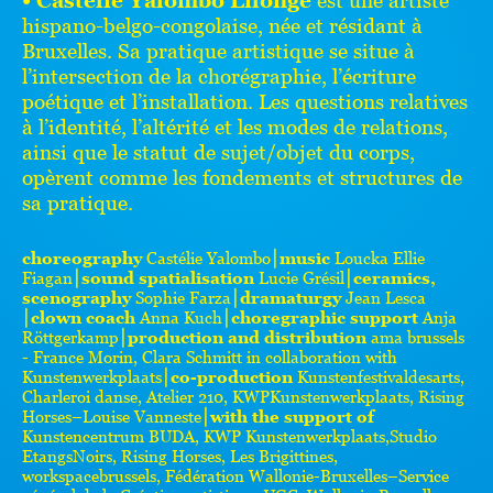
hispano-belgo-congolaise, née et résidant à
Bruxelles. Sa pratique artistique se situe à
l’intersection de la chorégraphie, l’écriture
poétique et l’installation. Les questions relatives
à l’identité, l’altérité et les modes de relations,
ainsi que le statut de sujet/objet du corps,
opèrent comme les fondements et structures de
sa pratique.
choreography
Castélie Yalombo⎮
music
Loucka Ellie
Fiagan⎮
sound spatialisation
Lucie Grésil⎮
ceramics,
scenography
Sophie Farza⎮
dramaturgy
Jean Lesca
⎮
clown coach
Anna Kuch⎮
choregraphic support
Anja
Röttgerkamp⎮
production and distribution
ama brussels
- France Morin, Clara Schmitt in collaboration with
Kunstenwerkplaats⎮
co-production
Kunstenfestivaldesarts,
Charleroi danse, Atelier 210, KWPKunstenwerkplaats, Rising
Horses–Louise Vanneste⎮
with the support of
Kunstencentrum BUDA, KWP Kunstenwerkplaats,Studio
EtangsNoirs, Rising Horses, Les Brigittines,
workspacebrussels, Fédération Wallonie-Bruxelles–Service