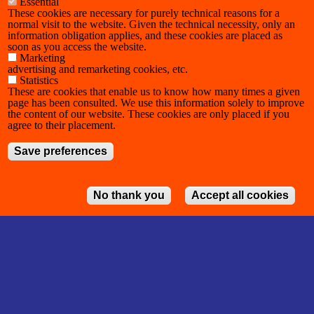
Essential
These cookies are necessary for purely technical reasons for a
normal visit to the website. Given the technical necessity, only an
information obligation applies, and these cookies are placed as
soon as you access the website.
Marketing
advertising and remarketing cookies, etc.
Statistics
These are cookies that enable us to know how many times a given
page has been consulted. We use this information solely to improve
the content of our website. These cookies are only placed if you
agree to their placement.
Save preferences
No thank you
Accept all cookies