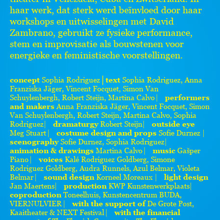
haar werk, dat sterk werd beïnvloed door haar
workshops en uitwisselingen met David
Zambrano, gebruikt ze fysieke performance,
stem en improvisatie als bouwstenen voor
energieke en feministische voorstellingen.
concept
Sophia Rodriguez│
text
Sophia Rodriguez, Anna
Franziska Jäger, Vincent Focquet, Simon Van
Schuylenbergh, Robert Steijn, Martina Calvo ⎸
performers
and makers
Anna Franziska Jäger, Vincent Focquet, Simon
Van Schuylenbergh, Robert Steijn, Martina Calvo, Sophia
Rodriguez ⎸
dramaturgy
Robert Steijn ⎸
outside eye
Meg Stuart ⎸
costume design and props
Sofie Durnez ⎸
scenography
Sofie Durnez, Sophia Rodriguez ⎸
animation & drawings
Martina Calvo ⎸
music
Gašper
Piano ⎸
voices
Kalé Rodriguez Goldberg, Simone
Rodriguez Goldberg, Audra Runnels, Azul Belmar, Violeta
Belmar ⎸
sound design
Korneel Moreaux ⎸
light design
Jan Maertens ⎸
production
KWP Kunstenwerkplaats ⎸
coproduction
Toneelhuis, Kunstencentrum BUDA,
VIERNULVIER ⎸
with the support of
De Grote Post,
Kaaitheater & NEXT Festival ⎸
with the financial