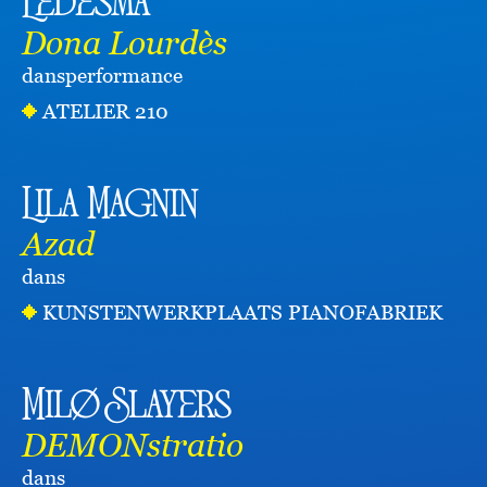
Ledesma
Dona Lourdès
dans
performance
ATELIER 210
Lila Magnin
Azad
dans
KUNSTENWERKPLAATS PIANOFABRIEK
Milø Slayers
DEMONstratio
dans