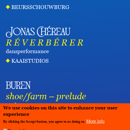
BEURSSCHOUWBURG
Jonas Chéreau
R É V E R B É R E R
dans
performance
KAAISTUDIOS
buren
shoe/farm – prelude
performance
We use cookies on this site to enhance your user
experience
More info
By clicking the Accept button, you agree to us doing so.