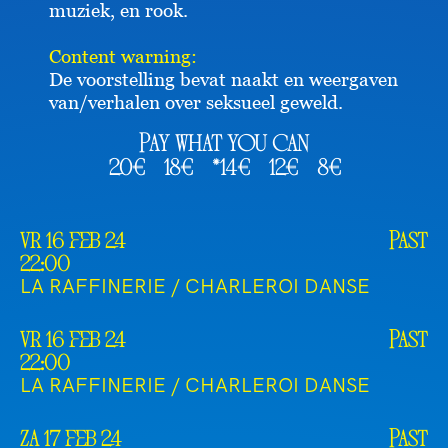
muziek, en rook.
Content warning:
De voorstelling bevat naakt en weergaven
van/verhalen over seksueel geweld.
Pay what you can
20€
18€
*14€
12€
8€
vr 16 feb 24
Past
22:00
LA RAFFINERIE / CHARLEROI DANSE
vr 16 feb 24
Past
22:00
LA RAFFINERIE / CHARLEROI DANSE
za 17 feb 24
Past