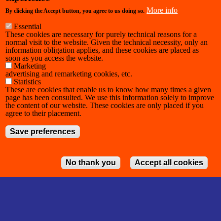
Apartheid Free Zone)
More info
By clicking the Accept button, you agree to us doing so.
Essential
These cookies are necessary for purely technical reasons for a
normal visit to the website. Given the technical necessity, only an
information obligation applies, and these cookies are placed as
soon as you access the website.
Marketing
advertising and remarketing cookies, etc.
Statistics
These are cookies that enable us to know how many times a given
page has been consulted. We use this information solely to improve
the content of our website. These cookies are only placed if you
agree to their placement.
Save preferences
No thank you
Accept all cookies