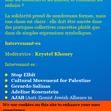
réduire ?
La solidarité prend de nombreuses formes, mais
une chose est claire : elle doit être ancrée dans
des pratiques collectives concrètes plutôt que
dans de simples expressions symboliques.
Intervenant∙es
Modératrice :
Krystel Khoury
Intervenant∙es :
Stop Elbit
Cultural Movement for Palestine
Gerardo Salinas
Adeline Rosenstein
AJAB
(Anti-Zionist Jewish Alliance in
Belgium)
We use cookies on this site to enhance your user
Sandra Sara Raes Oklobdzija
(Towards
experience