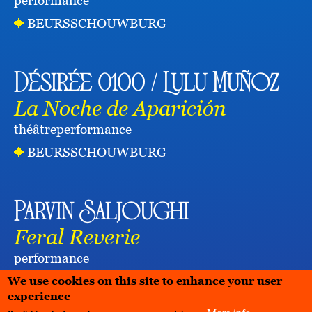
performance
BEURSSCHOUWBURG
Désirée 0100 / Lulu Muñoz
La Noche de Aparición
théâtre
performance
BEURSSCHOUWBURG
Parvin Saljoughi
Feral Reverie
performance
BEURSSCHOUWBURG
We use cookies on this site to enhance your user
experience