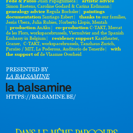
Fede & Pablo
Juan Papagnimeca ⎸
artistic advice
Simon Baetens, Caroline Godard & Carina Erdmann ⎸
genealogy advice
Regula Bochsler ⎸
paintings
documentation
Santiago Esbert ⎸
thanks to
our families,
Jesús Ubera, Julia Rubies, Norberto Llopis, Mentah
⎸
production
AnAku ⎸
co-production
C-TAKT, Mercat
de les Flors, workspacebrussels, Viernulvier and the Spanish
Embassy in Belgium ⎸
residency support
Kaaitheater,
Graner, C-TAKT, workspacebrussels, Tanzhaus Zurich,
Paraíso / MIT, La Poderosa, Auditorio de Tenerife ⎸
with
the support of
de Vlaamse Overheid
PRESENTED BY
LA BALSAMINE
HTTPS://BALSAMINE.BE/