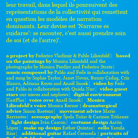
leur travail, dans lequel ils poursuivent des
représentations de la collectivité qui remettent
en question les modèles de narration
dominants. Leur devise est 'Narrarse es
cuidarse': se raconter, c'est aussi prendre soin
de soi (et de l'autre)'.
a project by
Federico Vladimir & Pablo Lilienfeld ⎸
based
on the paintings by
Monica Lilienfeld and the
photographs by Monica Pezdirc and Federico Strate ⎸
music composed by
Pablo and Fede in collaboration with
and sung by Sophie Taylor, Janet Novas, Bunny Cadag, Cris
Blanco, Adriana Reyes and Anaël Snoek ⎸
video by
Fede
and Pablo in collaboration with Quiela Nuc ⎸
video guest
stars
our nieces and nephews ⎸
digital environment
NastPlas ⎸
voice over
Anaël Snoek ⎸
Monica
Lilienfeld’s voice
Monica Kerner |
dramaturgical
advice
Simon Baetens ⎸
movement advice
Mario
Barrantes ⎸
scenography
Špela Tušar & Carmen Triñanes
⎸
light design
Iván Cascon ⎸
costume design
Aarón
López ⎸
make up design
Esther Quintas ⎸
cello
Yamila
Ríos ⎸
additional guitar
Rafael Cereceda |
portraits of