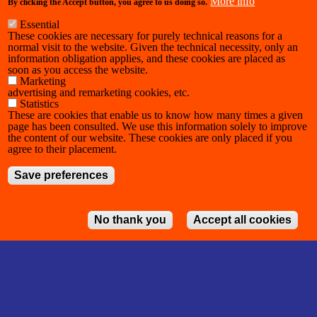
More info
By clicking the Accept button, you agree to us doing so.
Essential
These cookies are necessary for purely technical reasons for a
normal visit to the website. Given the technical necessity, only an
information obligation applies, and these cookies are placed as
soon as you access the website.
Marketing
advertising and remarketing cookies, etc.
Statistics
These are cookies that enable us to know how many times a given
page has been consulted. We use this information solely to improve
the content of our website. These cookies are only placed if you
agree to their placement.
Save preferences
No thank you
Accept all cookies