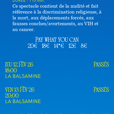
DURÉE :
110 min.
Ce spectacle contient de la nudité et fait
référence à la discrimination religieuse, à
la mort, aux déplacements forcés, aux
fausses couches/avortements, au VIH et
au cancer.
Pay what you can
20€
18€
14*€
12€
8€
jeu 12 Fév 26
Passés
18:00
LA BALSAMINE
ven 13 Fév 26
Passés
20:00
LA BALSAMINE