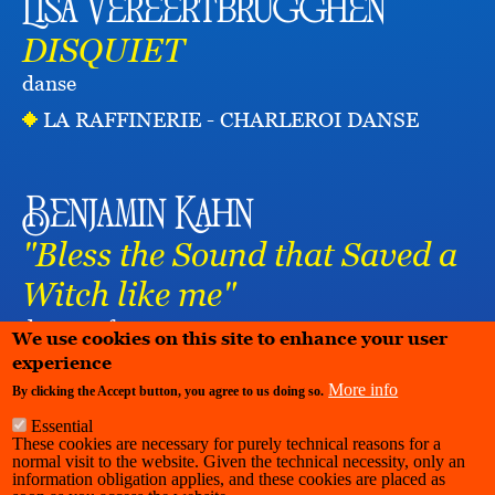
Lisa Vereertbrugghen
DISQUIET
danse
LA RAFFINERIE - CHARLEROI DANSE
Benjamin Kahn
"Bless the Sound that Saved a
Witch like me"
danse
performance
We use cookies on this site to enhance your user
experience
More info
By clicking the Accept button, you agree to us doing so.
Essential
These cookies are necessary for purely technical reasons for a
normal visit to the website. Given the technical necessity, only an
information obligation applies, and these cookies are placed as