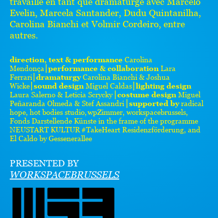
travaille en tant que dramaturge avec Marcelo
Evelin, Marcela Santander, Dudu Quintanilha,
Carolina Bianchi et Volmir Cordeiro, entre
autres.
direction, text & performance
Carolina
Mendonça⎮
performance & collaboration
Lara
Ferrari⎮
dramaturgy
Carolina Bianchi & Joshua
Wicke⎮
sound design
Miguel Caldas⎮
lighting design
Laura Salerno & Leticia Scrycky ⎮
costume design
Miguel
Peñaranda Olmeda & Stef Assandri ⎮
supported by
radical
hope, hot bodies studio, wpZimmer, workspacebrussels,
Fonds Darstellende Künste in the frame of the programme
NEUSTART KULTUR #TakeHeart Residenzförderung, and
El Caldo by Gessenerallee
PRESENTED BY
WORKSPACEBRUSSELS