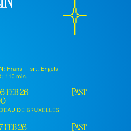
in
: Frans — srt. Engels
R:
110 min.
6 feb 26
Past
00
IDEAU DE BRUXELLES
7 feb 26
Past