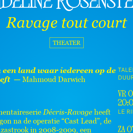
deline Rosenste
Ravage tout court
THEATER
TALEN
 een land waar iedereen op de
DUU
eeft —
Mahmoud Darwich
vr 0
20:
mentaireserie
Décris-Ravage
heeft
LE R
gon na de operatie “Cast Lead”, de
astrook in 2008-2009, een
za 0