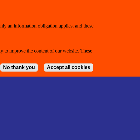
only an information obligation applies, and these
y to improve the content of our website. These
No thank you
Accept all cookies
Withdraw con