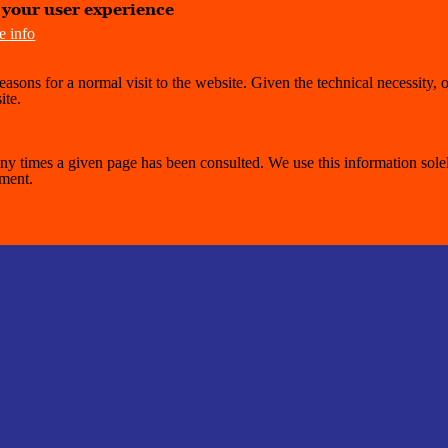
e your user experience
e info
easons for a normal visit to the website. Given the technical necessity, 
ite.
y times a given page has been consulted. We use this information solel
ement.