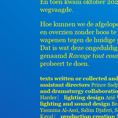
En toen kwam oktober 2023,
wegvaagde.
Hoe kunnen we de afgelope
en overzien zonder boos t
wapenen tegen de huidige 
Dat is wat deze ongeduldig
genaamd
Ravage tout cou
probeert te doen.
texts written or collected an
assistant directors
Prince Sadj
and dramaturgy collaborati
Harder ⎸
lighting design
Arié
lighting and sound design
Be
Yasmina Al-Assi, Salim Djaferi,
Kayal ⎸
production creation