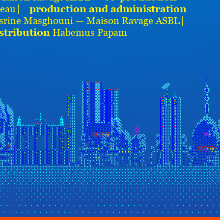
deau ⎸
production and administration
esrine Masghouni — Maison Ravage ASBL ⎸
stribution
Habemus Papam