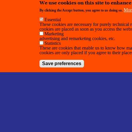
We use cookies on this site to enhanc
Mor
By clicking the Accept button, you agree to us doing so.
Essential
These cookies are necessary for purely technical r
cookies are placed as soon as you access the webs
Marketing
advertising and remarketing cookies, etc.
Statistics
These are cookies that enable us to know how man
cookies are only placed if you agree to their plac
Save preferences