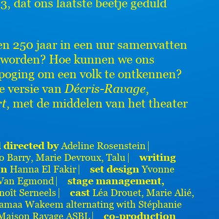
 dat ons laatste beetje geduld
n 250 jaar in een uur samenvatten
e worden? Hoe kunnen we ons
poging om een volk te ontkennen?
e versie van
Décris-Ravage
,
rt
, met de middelen van het theater
d directed by
Adeline Rosenstein ⎸
o Barry, Marie Devroux, Talu ⎸
writing
on
Hanna El Fakir ⎸
set design
Yvonne
 Van Egmond ⎸
stage management,
noît Serneels ⎸
cast
Léa Drouet, Marie Alié,
 Samaa Wakeem alternating with Stéphanie
Maison Ravage ASBL ⎸
co-production