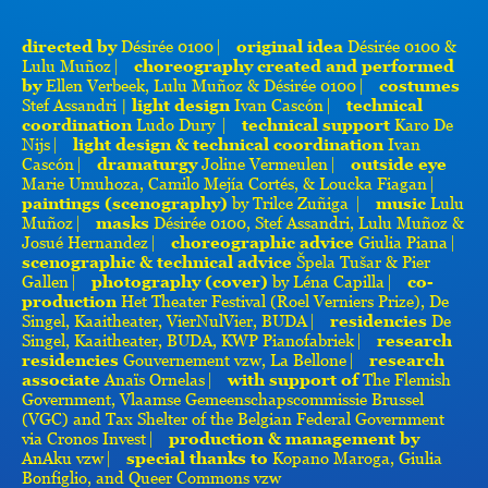
directed by
Désirée 0100​ ⎸
o​riginal idea
Désirée 0100 &
Lulu Muñoz​ ⎸ ​
choreography created and performed
by
Ellen Verbeek, Lulu Muñoz & Désirée 0100​ ⎸ ​
costumes
Stef Assandri​ |
light design
Ivan Cascón​ ⎸
technical
coordination
Ludo Dury​ ⎸
technical support
Karo De
Nijs ⎸ ​
light design & technical coordination
Ivan
Cascón​ ⎸ ​
dramaturgy
Joline Vermeulen​ ⎸ ​
outside eye
Marie Umuhoza, Camilo Mejía Cortés, & Loucka Fiagan​ ⎸ ​
paintings (scenography)
by Trilce Zuñiga ​ ⎸ ​
music
Lulu
Muñoz​ ⎸ ​
masks
Désirée 0100, Stef Assandri, Lulu Muñoz &
Josué Hernandez​ ⎸ ​
choreographic advice
Giulia Piana​ ⎸
scenographic & technical advice
Špela Tušar & Pier
Gallen​ ⎸ ​
photography (cover)
by Léna Capilla​ ⎸ ​
co-
production
Het Theater Festival (Roel Verniers Prize), De
Singel, Kaaitheater, VierNulVier, BUDA​ ⎸ ​
residencies
De
Singel, Kaaitheater, BUDA, KWP Pianofabriek​ ⎸ ​
research
residencies
Gouvernement vzw, La Bellone​ ⎸ ​
research
associate
Anaïs Ornelas​ ⎸ ​
with support of
The Flemish
Government, Vlaamse Gemeenschapscommissie Brussel
(VGC) and Tax Shelter of the Belgian Federal Government
via Cronos Invest​ ⎸ ​
production & management by
AnAku vzw​ ⎸ ​
special thanks to
Kopano Maroga, Giulia
Bonfiglio, and Queer Commons vzw