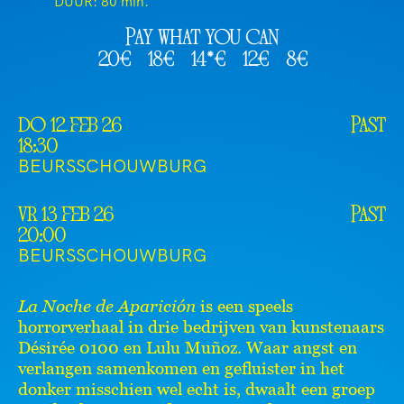
DUUR:
80 min.
Pay what you can
20€
18€
14*€
12€
8€
do 12 feb 26
Past
18:30
BEURSSCHOUWBURG
vr 13 feb 26
Past
20:00
BEURSSCHOUWBURG
La Noche de Aparición
is een speels
horrorverhaal in drie bedrijven van kunstenaars
Désirée 0100 en Lulu Muñoz. Waar angst en
verlangen samenkomen en gefluister in het
donker misschien wel echt is, dwaalt een groep