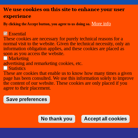
We use cookies on this site to enhance your user
For more detailed credits, see:
experience
https://desiree0100.hotglue.me/
More info
By clicking the Accept button, you agree to us doing so.
Essential
These cookies are necessary for purely technical reasons for a
normal visit to the website. Given the technical necessity, only an
information obligation applies, and these cookies are placed as
soon as you access the website.
Marketing
advertising and remarketing cookies, etc.
Statistics
These are cookies that enable us to know how many times a given
page has been consulted. We use this information solely to improve
the content of our website. These cookies are only placed if you
agree to their placement.
Save preferences
No thank you
Accept all cookies