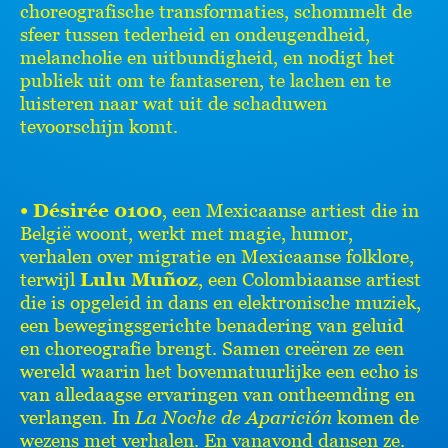
choreografische transformaties, schommelt de
sfeer tussen tederheid en ondeugendheid,
melancholie en uitbundigheid, en nodigt het
publiek uit om te fantaseren, te lachen en te
luisteren naar wat uit de schaduwen
tevoorschijn komt.
• Désirée 0100
, een Mexicaanse artiest die in
België woont, werkt met magie, humor,
verhalen over migratie en Mexicaanse folklore,
terwijl
Lulu Muñoz
, een Colombiaanse artiest
die is opgeleid in dans en elektronische muziek,
een bewegingsgerichte benadering van geluid
en choreografie brengt. Samen creëren ze een
wereld waarin het bovennatuurlijke een echo is
van alledaagse ervaringen van ontheemding en
verlangen. In
La Noche de Aparición
komen de
wezens met verhalen. En vanavond dansen ze.