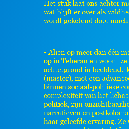
Het stuk laat ons achter me
wat blijft er over als wild
wordt geketend door mach
• Alien op meer dan één m
op in Teheran en woont ze 
achtergrond in beeldende k
(master), met een advance
binnen sociaal-politieke c
complexiteit van het licha
politiek, zijn onzichtbaa
narratieven en postkolonia
haar geleefde ervaring. Ze 