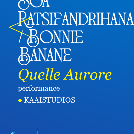
Soa
Ratsifandrihana
/ Bonnie
Banane
Quelle Aurore
performance
KAAISTUDIOS