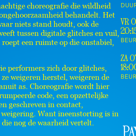
DUU
achtige choreografie die wildheid
s ongehoorzaamheid behandelt. Het
vr 0
waar niets stand houdt, ook de
20:1
weeft tussen digitale glitches en vuil,
BEU
en roept een ruimte op die onstabiel,
za 0
 performers zich door glitches,
18:0
BEU
 ze weigeren herstel, weigeren de
nuit as. Choreografie wordt hier
rumpeerde code, een opzettelijke
ven geschreven in contact,
 weigering. Want ineenstorting is in
 die nog de waarheid vertelt.
Pa