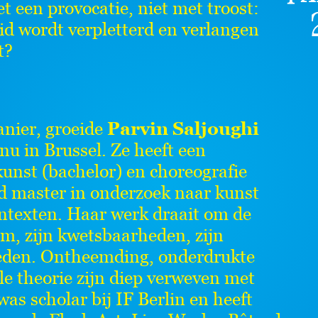
t een provocatie, niet met troost:
heid wordt verpletterd en verlangen
t?
anier, groeide
Parvin Saljoughi
nu in Brussel. Ze heeft een
unst (bachelor) en choreografie
d master in onderzoek naar kunst
ontexten. Haar werk draait om de
am, zijn kwetsbaarheden, zijn
rheden. Ontheemding, onderdrukte
le theorie zijn diep verweven met
was scholar bij IF Berlin en heeft