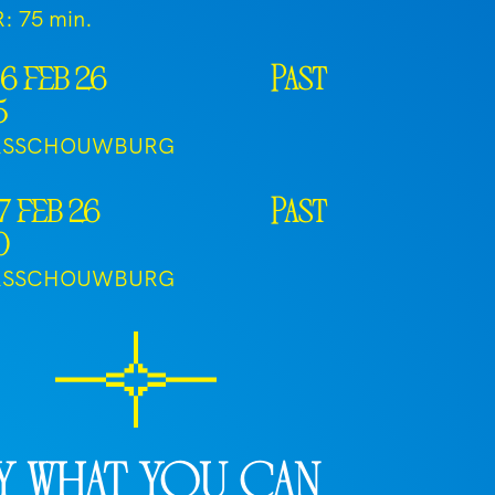
R:
75 min.
6 feb 26
Past
5
RSSCHOUWBURG
7 feb 26
Past
0
RSSCHOUWBURG
y what you can