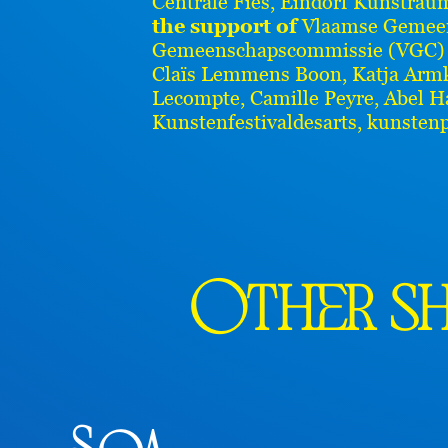
Centrale Fies, Eindorf Kunstra
the support of
Vlaamse Gemeen
Gemeenschapscommissie (VGC
Claïs Lemmens Boon, Katja Arm
Lecompte, Camille Peyre, Abel H
Kunstenfestivaldesarts, kunste
Other sh