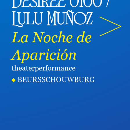
Désirée 0100 /
Lulu Muñoz
La Noche de
Aparición
theater
performance
BEURSSCHOUWBURG