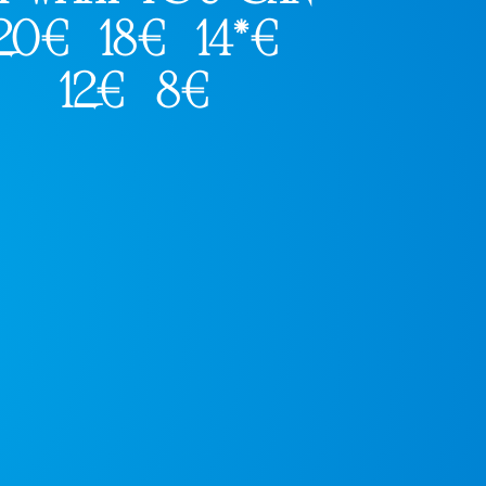
20€
18€
14*€
12€
8€