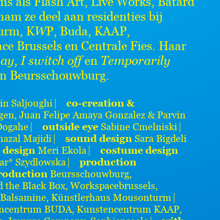
 als Flash Art, Live Works, Bâtard
am ze deel aan residenties bij
urm, K
W
P, Buda, KAAP,
e Brussels en Centrale Fies. Haar
y, I switch off
en
Temporarily
 in Beursschouwburg.
in Saljoughi
⎸
co-creation &
gen, Juan Felipe Amaya Gonzalez & Parvin
Dogahe
⎸
outside eye
Sabine Cmelniski ⎸
azal Majidi
⎸
sound design
Sara Bigdeli
 design
Meri Ekola ⎸
costume design
r* Szydlowska
⎸
production
roduction
Beursschouwburg,
d the Black Box, Workspacebrussels,
La Balsamine, Künstlerhaus Mousonturm ⎸
encentrum BUDA, Kunstencentrum KAAP,