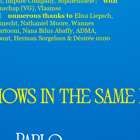
um, Impure Company, Sophiensaele ⎸
with
schap (VG), Vlaamse
) ⎸
numerous thanks to
Elisa Liepsch,
knecht, Nathaniel Moore, Wannes
artooni, Nana Bilus Abaffy, ADMA,
npunt, Herman Sorgeloos & Désirée 0100
ows in the same