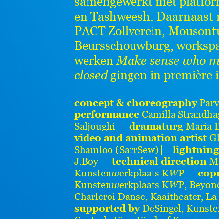
samengewerkt met platforms
en Tashweesh. Daarnaast n
PACT Zollverein, Mousont
Beursschouwburg, workspac
werken
Make sense who ma
closed
gingen in première
concept & choreography
Parv
performance
Camilla Strandha
Saljoughi ⎸
dramaturg
Maria 
video and animation artist
Gh
Shamloo (SarrSew)
⎸
lightning
J.Boy ⎸
technical direction
Ma
Kunsten
w
erkplaats K
W
P ⎸
cop
Kunsten
w
erkplaats K
W
P, Beyon
Charleroi Danse, Kaaitheater, 
supported by
DeSingel, Kunst