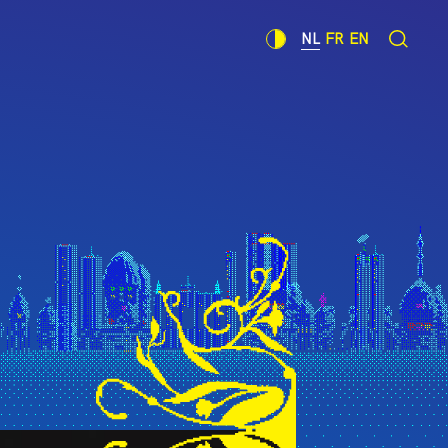
NL
FR
EN