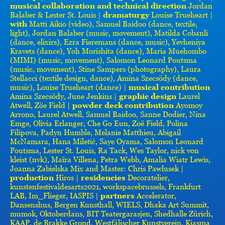
musical collaboration and technical direction
Jordan
Balaber & Lester St. Louis |
dramaturgy
Louise Trueheart |
with
Matti Aikio (video), Samuel Baidoo (dance, textile,
light), Jordan Balaber (music, movement), Matilda Cobanli
(dance, elixirs), Ezra Fieremans (dance, music), Yevheniya
Kravets (dance), Yoh Morishita (dance), Maria Muehombo
(MIMI) (music, movement), Salomon Leonard Poutsma
(music, movement), Stine Sampers (photography), Laura
Stellacci (textile design, dance), Amina Szecsödy (dance,
music), Louise Trueheart (dance) |
musical contribution
Amina Szecsödy, June Jenkins |
graphic design
Laurel
Atwell, Zöe Field |
powder deck contribution
Ayomoy
Arrono, Laurel Atwell, Samuel Baidoo, Sanne Dodier, Nina
Emge, Olivia Erlanger, Che Go Eun, Zoë Field, Polina
Filipova, Padyn Humble, Melanie Matthieu, Abigail
McNamara, Hana Miletić, Saye Oyama, Salomon Leonard
Poutsma, Lester St. Louis, Ra Tack, Wes Taylor, nick von
kleist (nvk), Maïra Villena, Petra Webb, Amalia Wiatr Lewis,
Joanna Zabielska Mix and Master: Chris Pawlusek |
production
Hiros |
residencies
Decoratelier,
kunstenfestivaldesarts2021, workspacebrussels, Frankfurt
LAB, Im_Flieger, IASPIS |
partners
Accelerator,
Dansenshus, Bergen Kunsthall, WIELS, Dhaka Art Summit,
mumok, Oktoberdans, BIT Teatergarasjen, Shedhalle Zürich,
KAAP, de Brakke Grond, Westfälischer Kunstverein, Kiasma