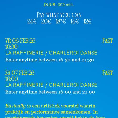
DUUR:
300 min.
Pay what you can
24€
20€
18*€
14€
12€
vr 06 feb 26
Past
16:30
LA RAFFINERIE / CHARLEROI DANSE
Enter anytime between 16:30 and 21:30
za 07 feb 26
Past
16:00
LA RAFFINERIE / CHARLEROI DANSE
Enter anytime between 16:00 and 21:00
Basically
is een artistiek voorstel waarin
praktijk en performance samenkomen. In
voortdurende beweging, wordt het in de loop