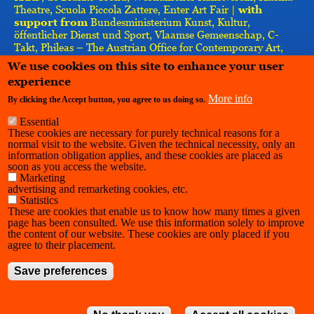
Theatre, Scuola Piccola Zattere, Enter Art Fair |
with
support from
Bundesministerium Kunst, Kultur,
öffentlicher Dienst und Sport, Vlaamse Gemeenschap, C-
Takt, Phileas – The Austrian Office for Contemporary Art,
Re-imagine Europe, Vlaamse Gemeenschapscommissie,
We use cookies on this site to enhance your user
IASPIS, the European Union–implemented by the Goethe-
experience
Institut
More info
By clicking the Accept button, you agree to us doing so.
Essential
These cookies are necessary for purely technical reasons for a
normal visit to the website. Given the technical necessity, only an
information obligation applies, and these cookies are placed as
soon as you access the website.
Marketing
advertising and remarketing cookies, etc.
Statistics
These are cookies that enable us to know how many times a given
page has been consulted. We use this information solely to improve
the content of our website. These cookies are only placed if you
agree to their placement.
Save preferences