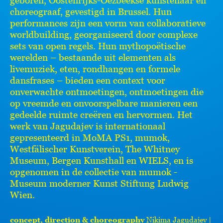
choreograaf, gevestigd in Brussel. Hun
performances zijn een vorm van collaboratieve
worldbuilding, georganiseerd door complexe
sets van open regels. Hun mythopoëtische
werelden – bestaande uit elementen als
livemuziek, eten, rondhangen en formele
dansfrases – bieden een context voor
onverwachte ontmoetingen, ontmoetingen die
op vreemde en onvoorspelbare manieren een
gedeelde ruimte creëren en hervormen. Het
werk van Jagudajev is internationaal
gepresenteerd in MoMA PS1, mumok,
Westfälischer Kunstverein, The Whitney
Museum, Bergen Kunsthall en WIELS, en is
opgenomen in de collectie van mumok -
Museum moderner Kunst Stiftung Ludwig
Wien.
concept, direction & choreography
Nikima Jagudajev |