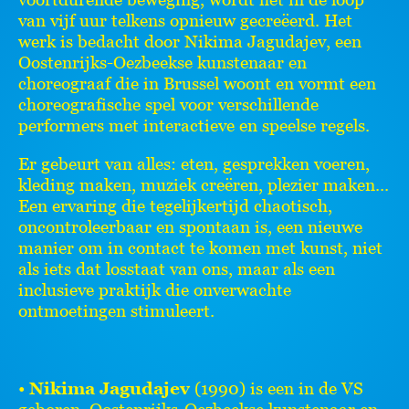
van vijf uur telkens opnieuw gecreëerd. Het
werk is bedacht door Nikima Jagudajev, een
Oostenrijks-Oezbeekse kunstenaar en
choreograaf die in Brussel woont en vormt een
choreografische spel voor verschillende
performers met interactieve en speelse regels.
Er gebeurt van alles: eten, gesprekken voeren,
kleding maken, muziek creëren, plezier maken...
Een ervaring die tegelijkertijd chaotisch,
oncontroleerbaar en spontaan is, een nieuwe
manier om in contact te komen met kunst, niet
als iets dat losstaat van ons, maar als een
inclusieve praktijk die onverwachte
ontmoetingen stimuleert.
•
Nikima Jagudajev
(1990) is een in de VS
geboren, Oostenrijks-Oezbeekse kunstenaar en