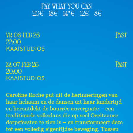
Pay what you can
20€
18€
14*€
12€
8€
vr 06 feb 26
Past
22:00
KAAISTUDIOS
za 07 feb 26
Past
20:00
KAAISTUDIOS
Caroline Roche put uit de herinneringen van
haar lichaam en de dansen uit haar kindertijd
en herontdekt de bourrée auvergnate – een
traditionele volksdans die op veel Occitaanse
dorpsfeesten te zien is – en transformeert deze
tot een volledig eigentijdse beweging. Tussen