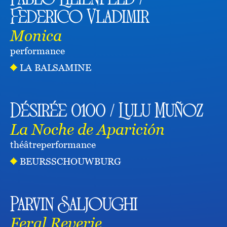
Pablo Lilienfeld /
Federico Vladimir
Monica
performance
LA BALSAMINE
Désirée 0100 / Lulu Muñoz
La Noche de Aparición
théâtre
performance
BEURSSCHOUWBURG
Parvin Saljoughi
Feral Reverie