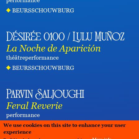
performance
BEURSSCHOUWBURG
Désirée 0100 / Lulu Muñoz
La Noche de Aparición
théâtre
performance
BEURSSCHOUWBURG
Parvin Saljoughi
Feral Reverie
performance
BEURSSCHOUWBURG
We use cookies on this site to enhance your user
experience