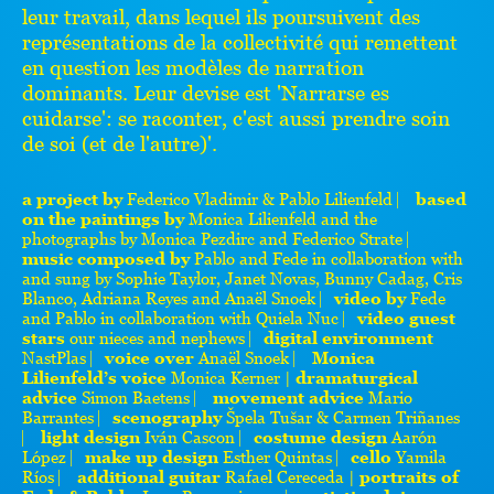
leur travail, dans lequel ils poursuivent des
représentations de la collectivité qui remettent
en question les modèles de narration
dominants. Leur devise est 'Narrarse es
cuidarse': se raconter, c'est aussi prendre soin
de soi (et de l'autre)'.
a project by
Federico Vladimir & Pablo Lilienfeld ⎸
based
on the paintings by
Monica Lilienfeld and the
photographs by Monica Pezdirc and Federico Strate ⎸
music composed by
Pablo and Fede in collaboration with
and sung by Sophie Taylor, Janet Novas, Bunny Cadag, Cris
Blanco, Adriana Reyes and Anaël Snoek ⎸
video by
Fede
and Pablo in collaboration with Quiela Nuc ⎸
video guest
stars
our nieces and nephews ⎸
digital environment
NastPlas ⎸
voice over
Anaël Snoek ⎸
Monica
Lilienfeld’s voice
Monica Kerner |
dramaturgical
advice
Simon Baetens ⎸
movement advice
Mario
Barrantes ⎸
scenography
Špela Tušar & Carmen Triñanes
⎸
light design
Iván Cascon ⎸
costume design
Aarón
López ⎸
make up design
Esther Quintas ⎸
cello
Yamila
Ríos ⎸
additional guitar
Rafael Cereceda |
portraits of