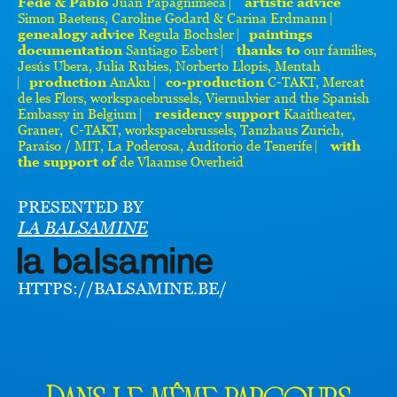
Fede & Pablo
Juan Papagnimeca ⎸
artistic advice
Simon Baetens, Caroline Godard & Carina Erdmann ⎸
genealogy advice
Regula Bochsler ⎸
paintings
documentation
Santiago Esbert ⎸
thanks to
our families,
Jesús Ubera, Julia Rubies, Norberto Llopis, Mentah
⎸
production
AnAku ⎸
co-production
C-TAKT, Mercat
de les Flors, workspacebrussels, Viernulvier and the Spanish
Embassy in Belgium ⎸
residency support
Kaaitheater,
Graner, C-TAKT, workspacebrussels, Tanzhaus Zurich,
Paraíso / MIT, La Poderosa, Auditorio de Tenerife ⎸
with
the support of
de Vlaamse Overheid
PRESENTED BY
LA BALSAMINE
HTTPS://BALSAMINE.BE/