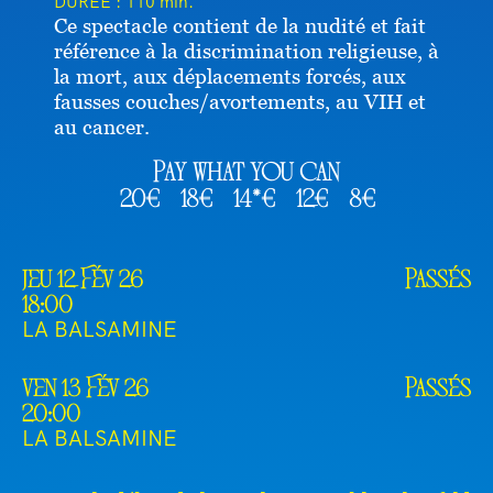
DURÉE :
110 min.
Ce spectacle contient de la nudité et fait
référence à la discrimination religieuse, à
la mort, aux déplacements forcés, aux
fausses couches/avortements, au VIH et
au cancer.
Pay what you can
20€
18€
14*€
12€
8€
jeu 12 Fév 26
Passés
18:00
LA BALSAMINE
ven 13 Fév 26
Passés
20:00
LA BALSAMINE