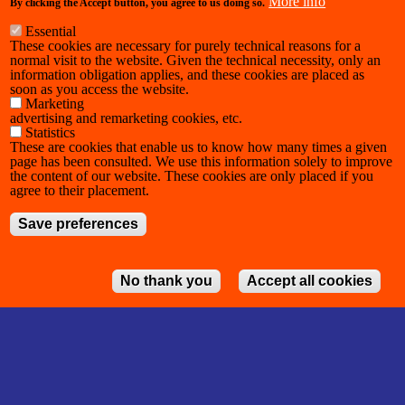
More info
By clicking the Accept button, you agree to us doing so.
Essential
These cookies are necessary for purely technical reasons for a
normal visit to the website. Given the technical necessity, only an
information obligation applies, and these cookies are placed as
soon as you access the website.
Marketing
advertising and remarketing cookies, etc.
Statistics
These are cookies that enable us to know how many times a given
page has been consulted. We use this information solely to improve
the content of our website. These cookies are only placed if you
agree to their placement.
Save preferences
No thank you
Accept all cookies