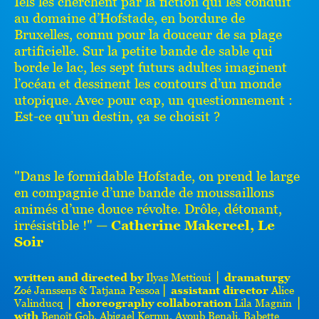
Iels les cherchent par la fiction qui les conduit
au domaine d’Hofstade, en bordure de
Bruxelles, connu pour la douceur de sa plage
artificielle. Sur la petite bande de sable qui
borde le lac, les sept futurs adultes imaginent
l’océan et dessinent les contours d’un monde
utopique. Avec pour cap, un questionnement :
Est-ce qu’un destin, ça se choisit ?
"Dans le formidable Hofstade, on prend le large
en compagnie d’une bande de moussaillons
animés d’une douce révolte. Drôle, détonant,
irrésistible !" —
Catherine Makereel, Le
Soir
written and directed by
Ilyas Mettioui ⎪
dramaturgy
Zoé Janssens & Tatjana Pessoa⎪
assistant director
Alice
Valinducq ⎪
choreography collaboration
Lila Magnin ⎪
with
Benoît Gob, Abigael Kermu, Ayoub Benali, Babette