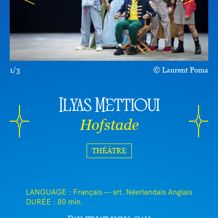
1/3
Laurent Poma
Ilyas Mettioui
Hofstade
THÉÂTRE
LANGUAGE : Français — srt. Néerlandais Anglais
DURÉE :
80 min.