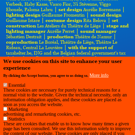
Verbeek, Haby Kasse, Vasco Fior, Ni Stévenne, Viggo
Ebouele, Paloma Labru ⎪
set design
Aurélie Borremans ⎪
lighting design
Guillaume Fromentin ⎪
sound design
Guillaume Istace ⎪
costume design
Rita Belova ⎪ s
et
construction
Les Ateliers du Théâtre de Liège ⎪
stage and
lighting manager
Aurélie Perret ⎪
sound manager
Sébastien Destrait ⎪
production
Théâtre de Namur ⎪
coproduction
Le Boréal, Théâtre de Liège, Théâtre Le
Rideau, Central La Louvière ⎪
with the support of
taxshelter.be, ING and the Belgian federal government's tax
shelter, the Wallonia-Brussels Federation - Theatre
We use cookies on this site to enhance your user
Department. Centre Communautaire Maritime and the
experience
Maison des Cultures de Molenbeek
More info
By clicking the Accept button, you agree to us doing so.
Essential
These cookies are necessary for purely technical reasons for a
normal visit to the website. Given the technical necessity, only an
information obligation applies, and these cookies are placed as
soon as you access the website.
Marketing
advertising and remarketing cookies, etc.
Statistics
These are cookies that enable us to know how many times a given
page has been consulted. We use this information solely to improve
the content of our website. These cookies are only placed if you