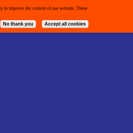
y to improve the content of our website. These
No thank you
Accept all cookies
Withdraw con