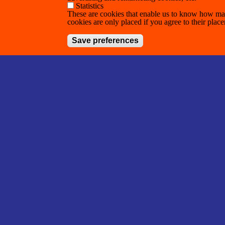
Statistics
These are cookies that enable us to know how man
cookies are only placed if you agree to their plac
Save preferences