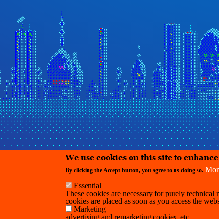
We use cookies on this site to enhanc
Mor
By clicking the Accept button, you agree to us doing so.
Essential
These cookies are necessary for purely technical r
cookies are placed as soon as you access the webs
Marketing
advertising and remarketing cookies, etc.