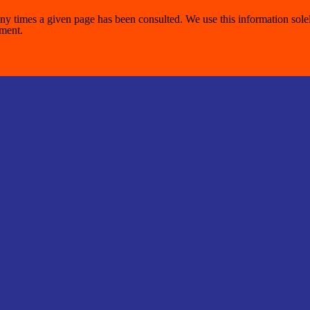
y times a given page has been consulted. We use this information solel
ement.