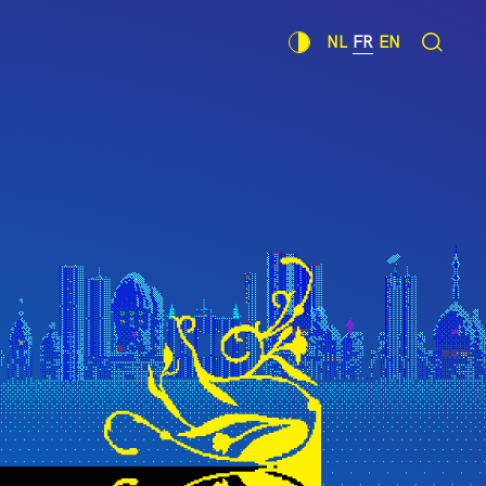
NL
FR
EN