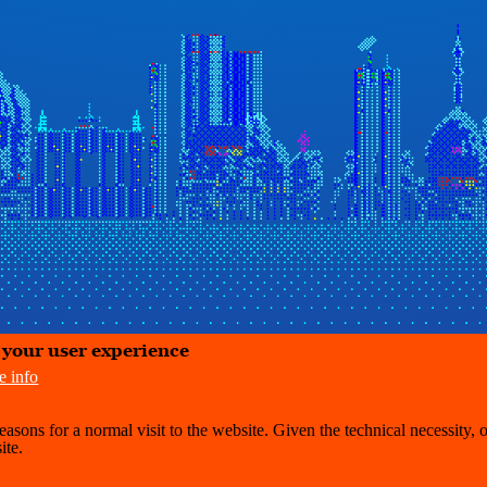
e your user experience
e info
easons for a normal visit to the website. Given the technical necessity, 
ite.