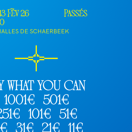
13 Fév 26
Passés
00
HALLES DE SCHAERBEEK
y what you can
1001€
501€
251€
101€
51€
1€
31€
21€
11€